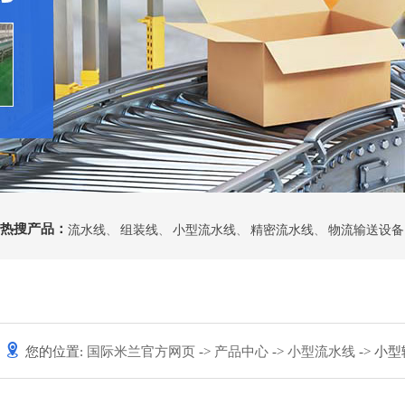
热搜产品：
流水线
、
组装线
、
小型流水线
、
精密流水线
、
物流输送设备
您的位置:
国际米兰官方网页
->
产品中心
->
小型流水线
-> 小