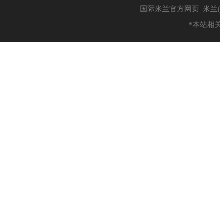
国际米兰官方网页_米兰(中国
*本站相