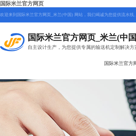
国际米兰官方网页
欢迎来到国际米兰官方网页_米兰(中国) 网站，我们竭诚为您提供
流水线
国际米兰官方网页_米兰(中国
自主设计生产，为您提供专属的输送机定制解决方
国际米兰官方网