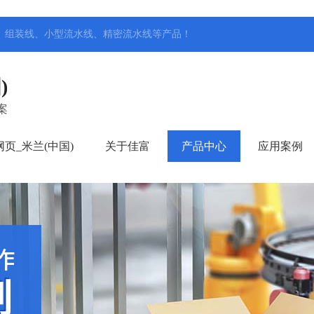
、组装线、小型流水线、精密流水线
等产品！
)
案
页_米兰(中国)
关于佳富
产品中心
应用案例