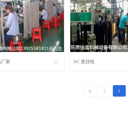
线厂家
AC 悬挂线
1