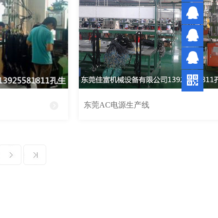
3327
孔先
7710
生
陈先
生
符小
姐
陈小
姐
东莞AC电源生产线