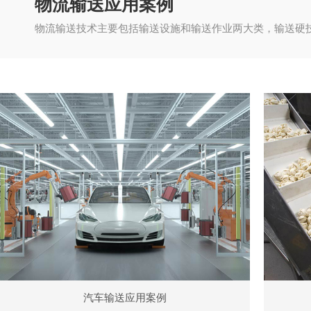
物流输送应用案例
在经过多年的生产经验积累以及合作厂家多方提出的宝贵
持为提供合适的流水线/组装线等自动化设备，从而促进加
业的标准化进程添砖加瓦。
实力厂家
专业团队
品质保障
快速发货
服务体系完善
04
竭力为您提供贴心服务，提
FOUR
汽车输送应用案例