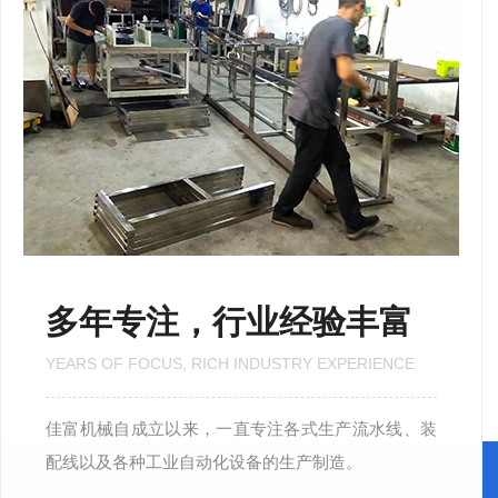
多年专注
，行业经验丰富
YEARS OF FOCUS, RICH INDUSTRY EXPERIENCE
佳富机械自成立以来，一直专注各式生产流水线、装
配线以及各种工业自动化设备的生产制造。