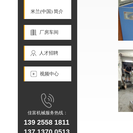
米兰(中国) 简介
累积为1000+家
厂房车间
人才招聘
视频中心
佳富机械服务热线：
139 2558 1811
137 1370 0513