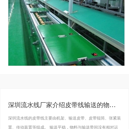
深圳流水线厂家介绍皮带线输送的物料种类
深圳流水线的皮带线主要由机架、输送皮带、皮带辊筒、张紧装
置、传动装置等组成。 输送平稳，物料与输送带间没有相对运