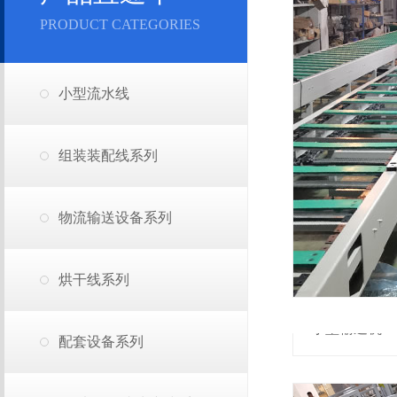
PRODUCT CATEGORIES
小型流水线
组装装配线系列
物流输送设备系列
烘干线系列
小型输送机
配套设备系列