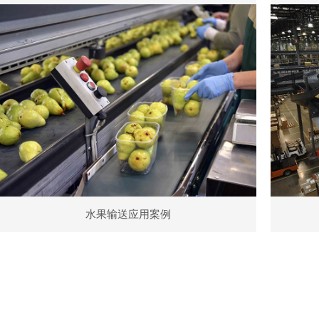
提供售前售中售后服务，秉承着为千万用户提供省心、放
质服务团队，能保障送货及时，专业的使用指导，售后服
国际米兰官方网页_米兰(中国) 拥有专业的售后服务团队
服务，帮您解决您的疑难，让您使用无后顾之忧。多年的
广泛认同和赞誉。
水果输送应用案例
实力厂家
专业团队
品质保障
快速发货