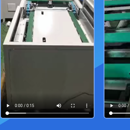
小型输送机
东莞倍速线定