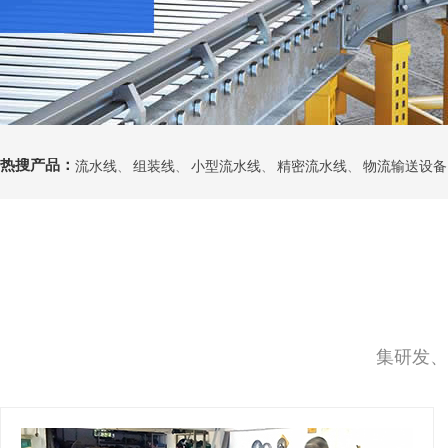
热搜产品：
流水线
、
组装线
、
小型流水线
、
精密流水线
、
物流输送设备
集研发、