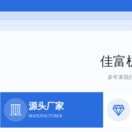
佳富
多年来我
倍速线销售
源头厂家
MANUFACTURER