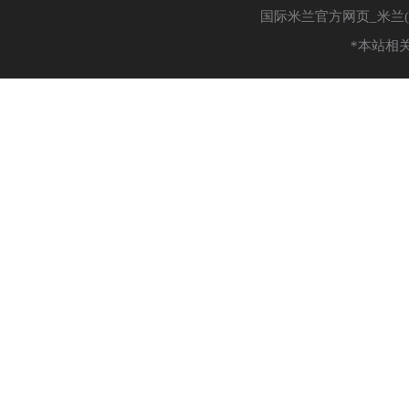
国际米兰官方网页_米兰(中国
*本站相