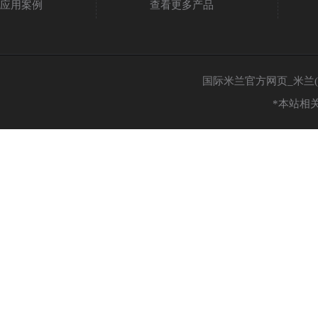
应用案例
查看更多产品
国际米兰官方网页_米兰(中国
*本站相