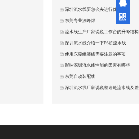
生
符小
深圳流水线要怎么去进行优化
姐
陈小
东莞专业波峰焊
姐
流水线生产厂家说说工作台的升降结构
深圳流水线介绍一下P6超流水线
使用东莞组装线需要注意的事项
影响深圳流水线性能的因素有哪些
东莞自动装配线