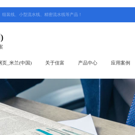
、组装线、小型流水线、精密流水线
等产品！
)
案
页_米兰(中国)
关于佳富
产品中心
应用案例