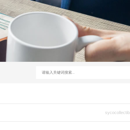
sycocollecti