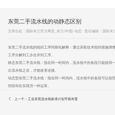
东莞二手流水线的动静态区别
文章出处：国际米兰官方网页_米兰(中国) 动态
责任编辑：国际米兰
东莞二手流水线的组织工序同期化解释：通过采取技术组织措施调
工序分解到工步合并到工序。
静态东莞二手流水线：指在同一时间内，流水线中的各段只能按同
出流水线之后，才能改变连接。
动态型东莞二手流水线：指在同一时间内，流水线中的各段可以按
些段却在实现另一种运算。
上一个：工业东莞流水线标准计划平面布置