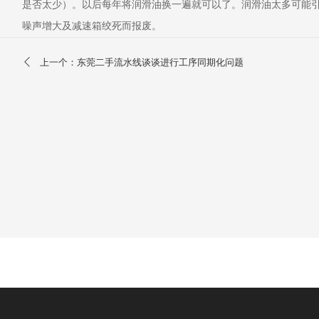
是否太少）。以后每年将润滑油换一遍就可以了。润滑油太多可能
噪声增大及减速箱绞死而报废。
上一个：东莞二手流水线谈谈进行工序同期化问题