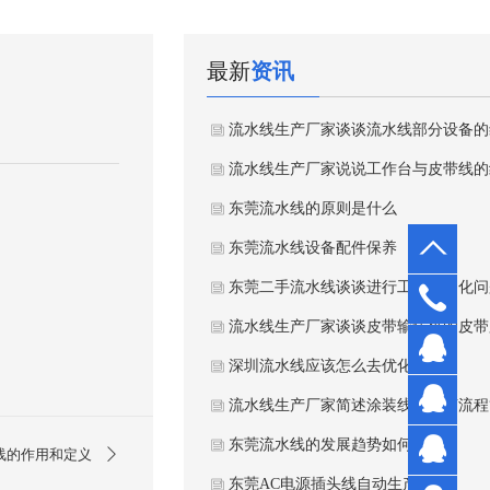
最新
资讯
东莞流水线的原则是什么
东莞流水线设备配件保养
东莞二手流水线谈谈进行工序同期化问
0769-
深圳流水线应该怎么去优化
3327
孔先
东莞流水线的发展趋势如何？
7710
生
陈先
线的作用和定义
东莞AC电源插头线自动生产线