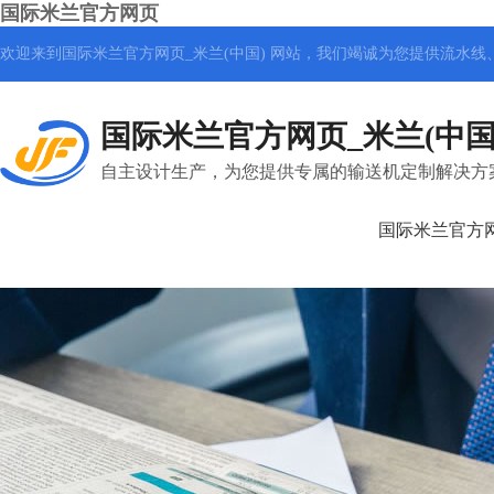
国际米兰官方网页
欢迎来到国际米兰官方网页_米兰(中国) 网站，我们竭诚为您提供
流水线
国际米兰官方网页_米兰(中国
自主设计生产，为您提供专属的输送机定制解决方
国际米兰官方网