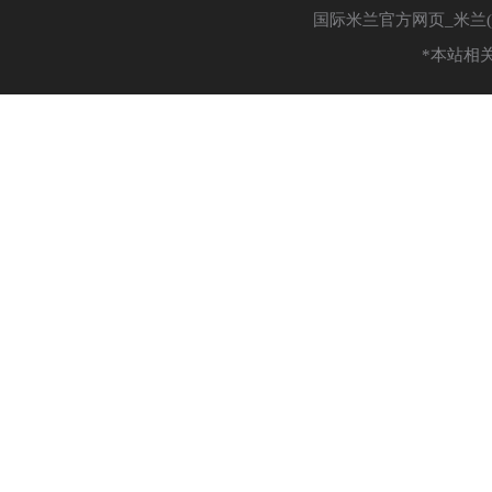
国际米兰官方网页_米兰(中国
*本站相