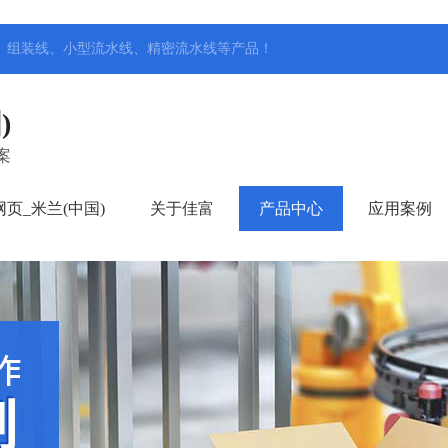
、组装线、小型流水线、精密流水线
等产品！
)
案
页_米兰(中国)
关于佳富
产品中心
应用案例