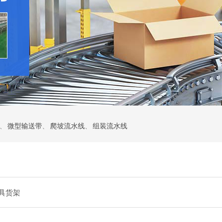
、
微型输送带
、
爬坡流水线
、
组装流水线
模具货架