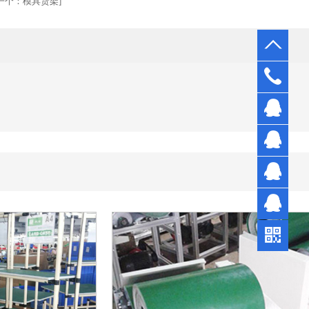
一个：
模具货架
]
0769-
3327
孔先
7710
生
陈先
生
符小
姐
陈小
姐