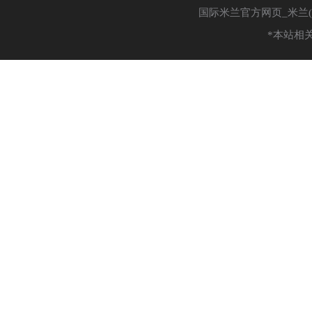
国际米兰官方网页_米兰(中国
*本站相