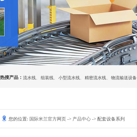
热搜产品：
流水线
、
组装线
、
小型流水线
、
精密流水线
、
物流输送设备
您的位置:
国际米兰官方网页
->
产品中心
-> 配套设备系列