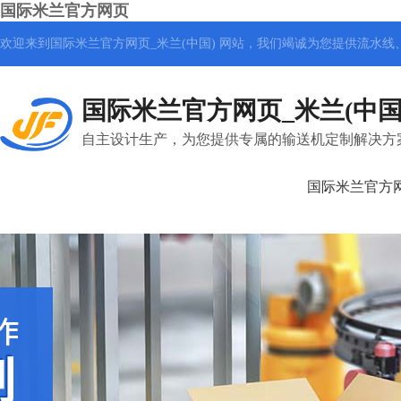
国际米兰官方网页
欢迎来到国际米兰官方网页_米兰(中国) 网站，我们竭诚为您提供
流水线
国际米兰官方网页_米兰(中国
自主设计生产，为您提供专属的输送机定制解决方
国际米兰官方网