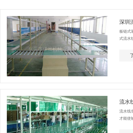
深圳
板链式
式流水
返修或检
流水
流水线
才能使
便，辅