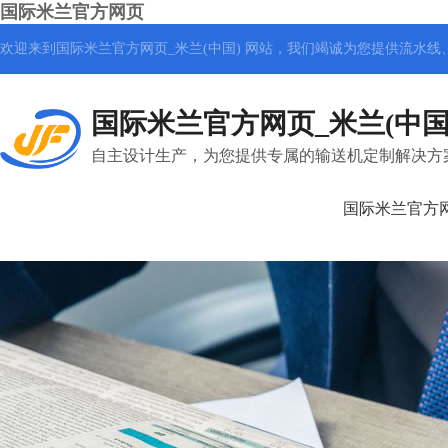
国际米兰官方网页
欢迎来到国际米兰官方网页_米兰(中国) 网站，我们竭诚为您提供
流水线
国际米兰官方网页_米兰(中国
自主设计生产，为您提供专属的输送机定制解决方
国际米兰官方网