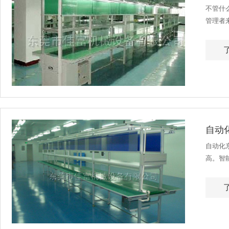
不管什
管理者
护。 
自动
自动化
高。智
化、智