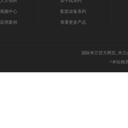
人才招聘
烘干线系列
视频中心
配套设备系列
应用案例
查看更多产品
国际米兰官方网页_米兰(中国
*本站相