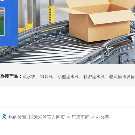
热搜产品：
流水线
、
组装线
、
小型流水线
、
精密流水线
、
物流输送设备
您的位置:
国际米兰官方网页
->
厂房车间
-> 办公室