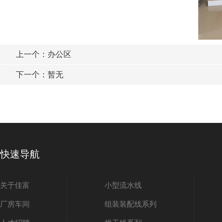
上一个：
办公区
下一个：
暂无
快速导航
关于佳富
小型流水线
厂房车间
组装装配线系列